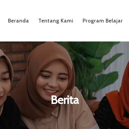
Beranda
Tentang Kami
Program Belajar
Berita