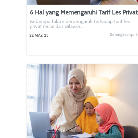
6 Hal yang Memengaruhi Tarif Les Privat
Beberapa faktor berpengaruh terhadap tarif les
privat mulai dari wilayah…
Selengkapnya
22
MAY, 25