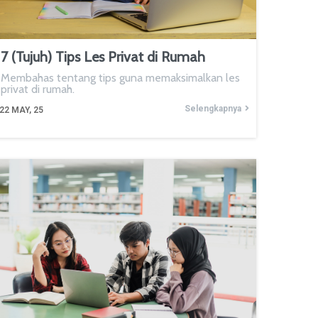
7 (Tujuh) Tips Les Privat di Rumah
Membahas tentang tips guna memaksimalkan les
privat di rumah.
Selengkapnya
22
MAY, 25