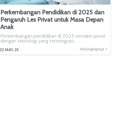
Perkembangan Pendidikan di 2025 dan
Pengaruh Les Privat untuk Masa Depan
Anak
Perkembangan pendidikan di 2025 semakin pesat
dengan teknologi yang terintegrasi…
Selengkapnya
22
MAY, 25