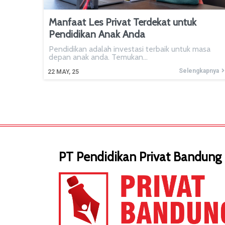
Manfaat Les Privat Terdekat untuk
Pendidikan Anak Anda
Pendidikan adalah investasi terbaik untuk masa
depan anak anda. Temukan…
Selengkapnya
22
MAY, 25
PT Pendidikan Privat Bandung