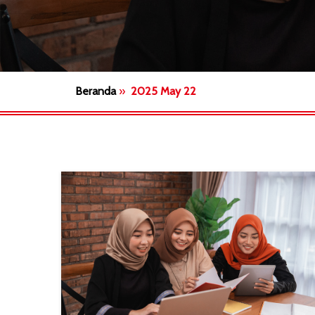
Beranda
»
2025 May 22