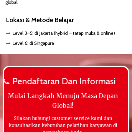
global.
Lokasi & Metode Belajar
Level 3–5: di Jakarta (hybrid – tatap muka & online)
Level 6: di Singapura
📞 Pendaftaran Dan Informasi
Mulai Langkah Menuju Masa Depan
Global!
Silakan hubungi customer service kami dan
konsultasikan kebutuhan pelatihan karyawan di