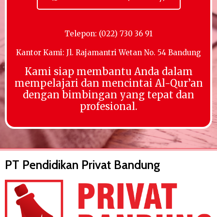
Telepon: (022) 730 36 91
Kantor Kami: Jl. Rajamantri Wetan No. 54 Bandung
Kami siap membantu Anda dalam
mempelajari dan mencintai Al-Qur’an
dengan bimbingan yang tepat dan
profesional.
PT Pendidikan Privat Bandung