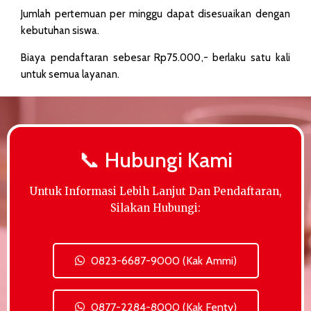
Jumlah pertemuan per minggu dapat disesuaikan dengan
kebutuhan siswa.
Biaya pendaftaran sebesar Rp75.000,- berlaku satu kali
untuk semua layanan.​
📞 Hubungi Kami
Untuk Informasi Lebih Lanjut Dan Pendaftaran,
Silakan Hubungi:
0823-6687-9000 (Kak Ammi)
0877-2284-8000 (Kak Fenty)